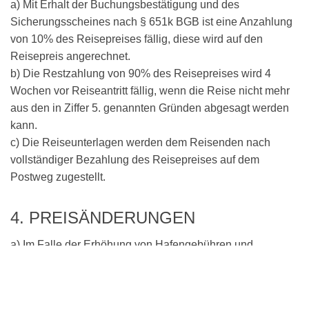
a) Mit Erhalt der Buchungsbestätigung und des
Sicherungsscheines nach § 651k BGB ist eine Anzahlung
von 10% des Reisepreises fällig, diese wird auf den
Reisepreis angerechnet.
b) Die Restzahlung von 90% des Reisepreises wird 4
Wochen vor Reiseantritt fällig, wenn die Reise nicht mehr
aus den in Ziffer 5. genannten Gründen abgesagt werden
kann.
c) Die Reiseunterlagen werden dem Reisenden nach
vollständiger Bezahlung des Reisepreises auf dem
Postweg zugestellt.
4. PREISÄNDERUNGEN
a) Im Falle der Erhöhung von Hafengebühren und
Fährpreisen behält sich der RV vor, den vertraglich
vereinbarten Reisepreis entsprechend der Mehrkosten
anzuheben. b) Bei Preiserhöhungen um mehr als 5% ist